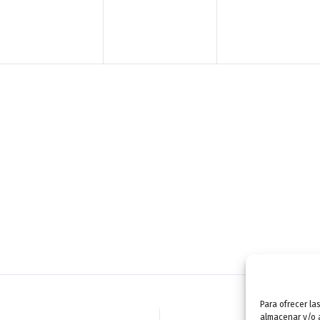
n
n
n
t
t
t
o
o
o
,
,
,
Para ofrecer la
almacenar y/o a