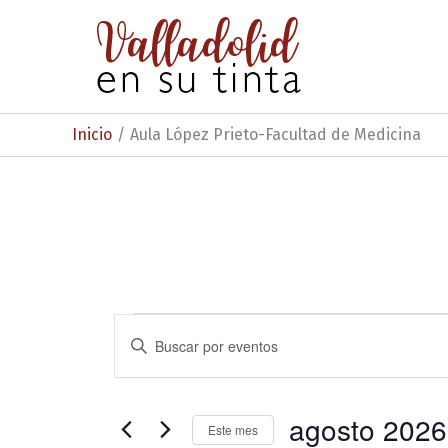
Ir
al
contenido
Inicio
Aula López Prieto-Facultad de Medicina
Eventos
N
I
n
a
t
v
r
o
agosto 2026
e
Este mes
d