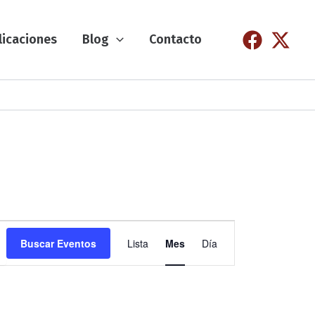
licaciones
Blog
Contacto
N
Buscar Eventos
Lista
Mes
Día
a
v
e