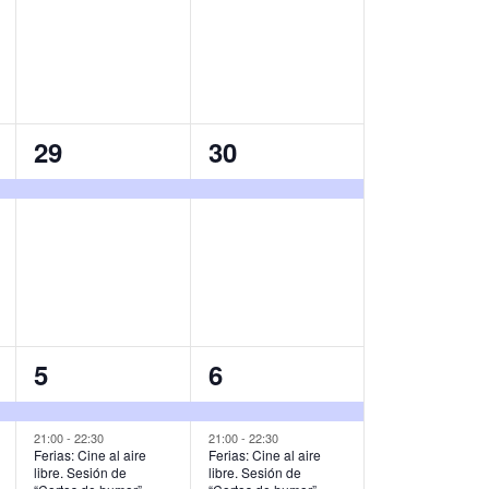
v
v
e
e
n
n
t
t
1
1
29
30
o
o
e
e
,
,
v
v
e
e
n
n
t
t
o
o
2
2
5
6
,
,
e
e
v
v
21:00
-
22:30
21:00
-
22:30
Ferias: Cine al aire
Ferias: Cine al aire
libre. Sesión de
libre. Sesión de
e
e