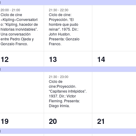
e
e
e
d
v
v
v
20:00
-
21:00
21:30
-
22:30
Ciclo de cine
Ciclo de cine:
«Kipling»Conversatori
Proyección. “El
e
e
e
o: “Kipling, hacedor de
hombre que pudo
historias inolvidables”.
reinar”. 1975. Dir.:
n
n
n
Una conversación
John Huston.
entre Pedro Ojeda y
Presenta: Gonzalo
t
t
t
Gonzalo Franco.
Franco.
o
o
o
1
2
1
12
13
14
s
s
,
e
e
e
d
,
,
v
v
v
21:30
-
23:00
Ciclo de
cine:Proyección.
e
e
e
“Capitanes intrépidos”.
1937. Dir.: Victor
n
n
n
Fleming. Presenta:
Diego Irimia.
t
t
t
o
o
o
1
2
1
19
20
21
,
s
,
e
e
e
d