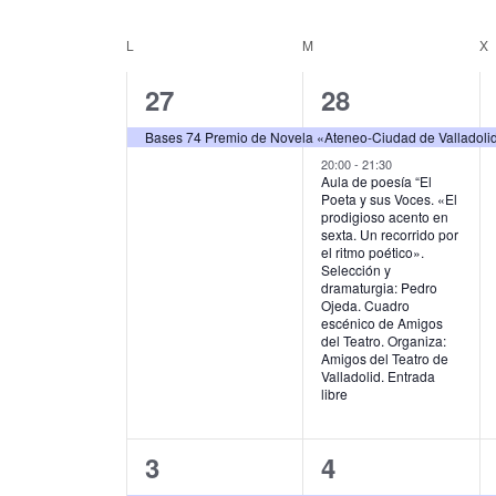
u
S
g
c
e
L
LUNES
M
MARTES
X
C
e
l
a
l
e
a
1
2
27
28
c
a
c
p
c
l
e
e
i
Bases 74 Premio de Novela «Ateneo-Ciudad de Valladoli
a
i
e
l
v
v
20:00
-
21:30
o
ó
Aula de poesía “El
a
n
Poeta y sus Voces. «El
n
e
e
b
a
n
prodigioso acento en
r
l
sexta. Un recorrido por
d
n
n
d
a
el ritmo poético».
a
Selección y
c
f
t
t
a
dramaturgia: Pedro
e
l
e
Ojeda. Cuadro
o
o
r
a
c
escénico de Amigos
b
v
del Teatro. Organiza:
h
,
s
i
Amigos del Teatro de
e
a
ú
Valladolid. Entrada
.
.
,
libre
o
s
B
u
d
q
s
1
1
3
4
e
c
u
a