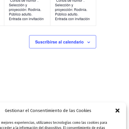
“Cortos de humor”.
“Cortos de humor”.
Selección y
Selección y
n
n
proyección: Rodinia.
proyección: Rodinia.
Público adulto.
Público adulto.
t
t
Entrada con invitación
Entrada con invitación
o
o
s
s
Suscribirse al calendario
,
,
Gestionar el Consentimiento de las Cookies
s mejores experiencias, utilizamos tecnologías como las cookies para
SIGUIENTE
cceder a la información del dispositivo. El consentimiento de estas