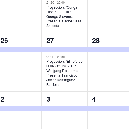
,
v
v
v
21:30
-
22:00
Proyección. “Gunga
Din”. 1939. Dir.:
e
e
e
George Stevens.
Presenta: Carlos Sáez
n
n
n
Salceda.
t
t
t
1
2
1
26
27
28
o
o
o
e
e
e
d
,
s
,
v
v
v
21:30
-
23:30
Proyección. “El libro de
,
la selva”. 1967. Dir.:
e
e
e
Wolfgang Reitherman.
Presenta: Francisco
n
n
n
Javier Domínguez
Burrieza
t
t
t
o
o
o
1
1
1
2
3
4
,
s
,
e
e
e
d
,
v
v
v
e
e
e