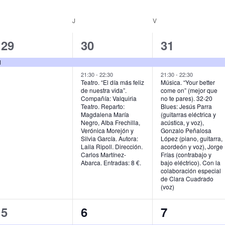
MIÉRCOLES
J
JUEVES
V
VIERNES
1
2
2
29
30
31
e
e
e
d
v
v
v
21:30
-
22:30
21:30
-
22:30
Teatro. “El día más feliz
Música. “Your better
de nuestra vida”.
come on” (mejor que
e
e
e
Compañía: Valquiria
no te pares). 32-20
Teatro. Reparto:
Blues: Jesús Parra
n
n
n
Magdalena María
(guitarras eléctrica y
Negro, Alba Frechilla,
acústica, y voz),
t
t
t
Verónica Morejón y
Gonzalo Peñalosa
Silvia García. Autora:
López (piano, guitarra,
o
o
o
Laila Ripoll. Dirección.
acordeón y voz), Jorge
Carlos Martínez-
Frías (contrabajo y
,
s
s
Abarca. Entradas: 8 €.
bajo eléctrico). Con la
colaboración especial
,
,
de Clara Cuadrado
(voz)
2
2
1
5
6
7