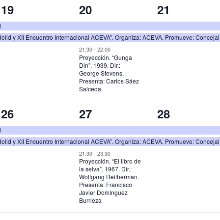
2
3
2
19
20
21
s
s
s
e
e
e
d
,
,
,
olid y XII Encuentro Internacional ACEVA”. Organiza: ACEVA. Promueve: Conceja
v
v
v
21:30
-
22:00
e
e
e
Proyección. “Gunga
Din”. 1939. Dir.:
n
n
n
George Stevens.
Presenta: Carlos Sáez
t
t
t
Salceda.
o
o
o
2
3
2
26
27
28
s
s
s
e
e
e
d
,
,
,
olid y XII Encuentro Internacional ACEVA”. Organiza: ACEVA. Promueve: Conceja
v
v
v
21:30
-
23:30
e
e
e
Proyección. “El libro de
la selva”. 1967. Dir.:
n
n
n
Wolfgang Reitherman.
Presenta: Francisco
t
t
t
Javier Domínguez
Burrieza
o
o
o