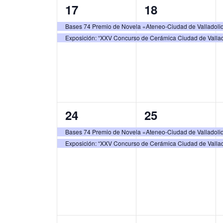
E
2
2
17
18
a
s
s
v
v
e
e
e
Bases 74 Premio de Novela «Ateneo-Ciudad de Valladoli
,
,
e
.
Exposición: “XXV Concurso de Cerámica Ciudad de Vallad
v
v
n
e
e
t
n
n
o
t
t
s
o
o
2
2
24
25
s
s
e
e
Bases 74 Premio de Novela «Ateneo-Ciudad de Valladoli
,
,
Exposición: “XXV Concurso de Cerámica Ciudad de Vallad
v
v
e
e
n
n
t
t
o
o