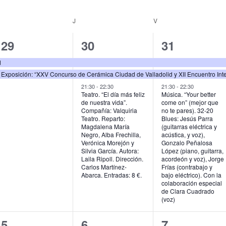
MIÉRCOLES
J
JUEVES
V
VIERNES
2
3
3
29
30
31
e
e
e
d
v
v
v
21:30
-
22:30
21:30
-
22:30
e
e
e
Teatro. “El día más feliz
Música. “Your better
de nuestra vida”.
come on” (mejor que
n
n
n
Compañía: Valquiria
no te pares). 32-20
Teatro. Reparto:
Blues: Jesús Parra
t
t
t
Magdalena María
(guitarras eléctrica y
Negro, Alba Frechilla,
acústica, y voz),
Verónica Morejón y
Gonzalo Peñalosa
o
o
o
Silvia García. Autora:
López (piano, guitarra,
Laila Ripoll. Dirección.
acordeón y voz), Jorge
s
s
s
Carlos Martínez-
Frías (contrabajo y
Abarca. Entradas: 8 €.
bajo eléctrico). Con la
,
,
,
colaboración especial
de Clara Cuadrado
(voz)
3
3
2
5
6
7