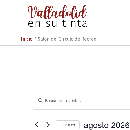
Ir
al
contenido
Inicio
Salón del Círculo de Recreo
Eventos
N
I
n
a
t
v
r
o
agosto 2026
e
Este mes
d