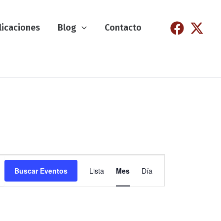
licaciones
Blog
Contacto
N
Buscar Eventos
Lista
Mes
Día
a
v
e