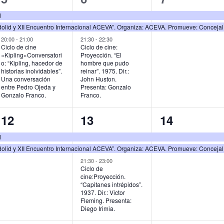
e
e
e
d
olid y XII Encuentro Internacional ACEVA”. Organiza: ACEVA. Promueve: Conceja
v
v
v
20:00
-
21:00
21:30
-
22:30
e
e
e
Ciclo de cine
Ciclo de cine:
«Kipling»Conversatori
Proyección. “El
n
n
n
o: “Kipling, hacedor de
hombre que pudo
historias inolvidables”.
reinar”. 1975. Dir.:
t
t
t
Una conversación
John Huston.
entre Pedro Ojeda y
Presenta: Gonzalo
Gonzalo Franco.
Franco.
o
o
o
s
s
s
2
3
2
12
13
14
,
,
,
e
e
e
d
olid y XII Encuentro Internacional ACEVA”. Organiza: ACEVA. Promueve: Conceja
v
v
v
21:30
-
23:00
e
e
e
Ciclo de
cine:Proyección.
n
n
n
“Capitanes intrépidos”.
1937. Dir.: Victor
t
t
t
Fleming. Presenta:
Diego Irimia.
o
o
o