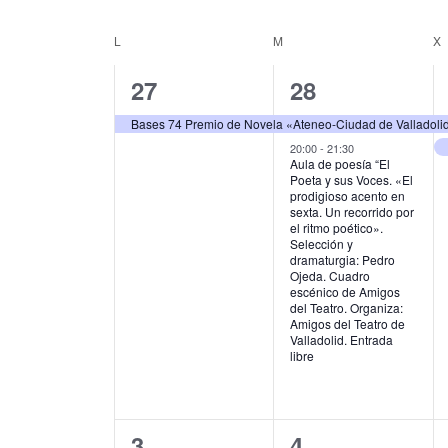
u
S
g
c
e
L
LUNES
M
MARTES
X
C
e
l
a
l
e
a
1
2
27
28
c
a
c
p
c
l
e
e
i
Bases 74 Premio de Novela «Ateneo-Ciudad de Valladoli
a
i
e
l
v
v
20:00
-
21:30
o
ó
Aula de poesía “El
a
n
Poeta y sus Voces. «El
n
e
e
b
a
n
prodigioso acento en
r
l
sexta. Un recorrido por
d
n
n
d
a
el ritmo poético».
a
Selección y
c
f
t
t
a
dramaturgia: Pedro
e
l
e
Ojeda. Cuadro
o
o
r
a
c
escénico de Amigos
b
v
del Teatro. Organiza:
h
,
s
i
Amigos del Teatro de
e
a
ú
Valladolid. Entrada
.
.
,
libre
o
s
B
u
d
q
s
e
c
u
2
2
3
4
a