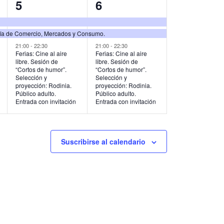
3
3
5
6
s
s
e
e
,
,
lía de Comercio, Mercados y Consumo.
v
v
21:00
-
22:30
21:00
-
22:30
e
e
Ferias: Cine al aire
Ferias: Cine al aire
libre. Sesión de
libre. Sesión de
n
n
“Cortos de humor”.
“Cortos de humor”.
Selección y
Selección y
t
t
proyección: Rodinia.
proyección: Rodinia.
Público adulto.
Público adulto.
Entrada con invitación
Entrada con invitación
o
o
s
s
,
,
Suscribirse al calendario