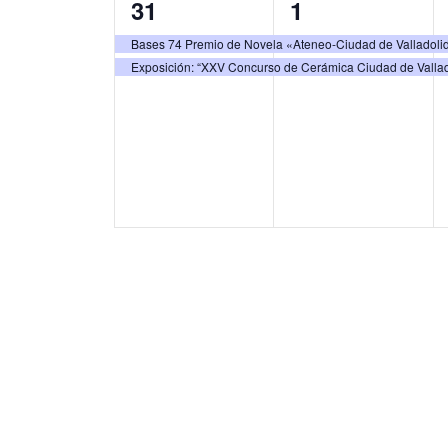
2
2
31
1
s
s
e
e
Bases 74 Premio de Novela «Ateneo-Ciudad de Valladoli
,
,
Exposición: “XXV Concurso de Cerámica Ciudad de Vallad
v
v
e
e
n
n
t
t
o
o
s
s
,
,