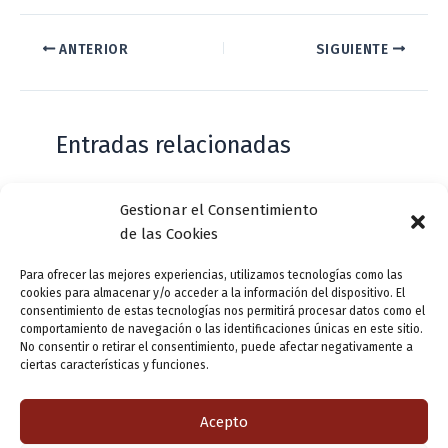
ANTERIOR
SIGUIENTE
Entradas relacionadas
Gestionar el Consentimiento
Casa de Zorrilla conmemorarán el 168
de las Cookies
aniversario del estreno de Don Juan
Tenorio
Para ofrecer las mejores experiencias, utilizamos tecnologías como las
cookies para almacenar y/o acceder a la información del dispositivo. El
Deja un comentario
/
Actualidad
/ Por
VLLensutinta
consentimiento de estas tecnologías nos permitirá procesar datos como el
comportamiento de navegación o las identificaciones únicas en este sitio.
No consentir o retirar el consentimiento, puede afectar negativamente a
ciertas características y funciones.
¿De dónde “lo de Pucela”?
1 comentario
/
Actualidad
/ Por
VLLensutinta
Acepto