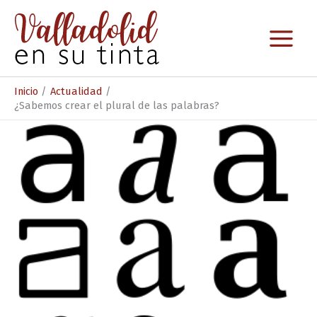
Ir
al
contenido
Inicio
Actualidad
¿Sabemos crear el plural de las palabras?