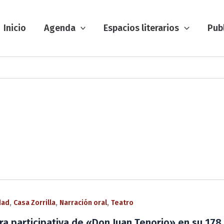
Inicio
Agenda
Espacios literarios
Pub
,
,
,
dad
Casa Zorrilla
Narración oral
Teatro
ra participativa de «Don Juan Tenorio» en su 178