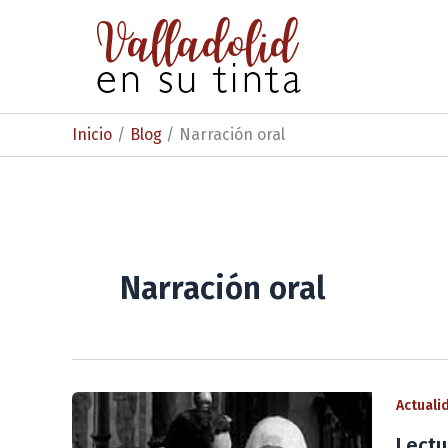
Ir
al
contenido
Inicio
Blog
Narración oral
Narración oral
Actuali
Lectu