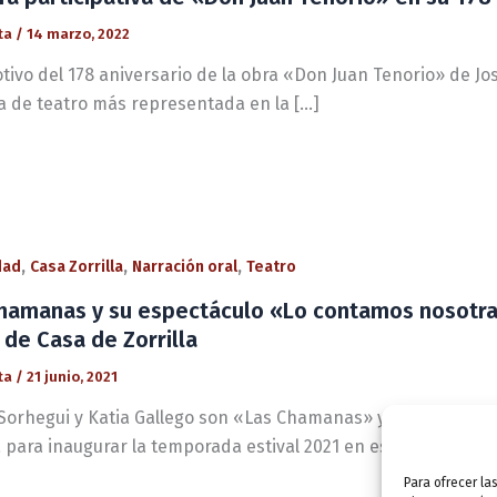
ta
/
14 marzo, 2022
ivo del 178 aniversario de la obra «Don Juan Tenorio» de José
ra de teatro más representada en la […]
,
,
,
dad
Casa Zorrilla
Narración oral
Teatro
hamanas y su espectáculo «Lo contamos nosotras
n de Casa de Zorrilla
ta
/
21 junio, 2021
Sorhegui y Katia Gallego son «Las Chamanas» y se suben al e
a para inaugurar la temporada estival 2021 en ese espacio,
Para ofrecer la