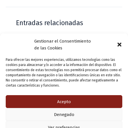
Entradas relacionadas
Gestionar el Consentimiento
Casa de Zorrilla conmemorarán el 168
de las Cookies
aniversario del estreno de Don Juan
Tenorio
Para ofrecer las mejores experiencias, utilizamos tecnologías como las
cookies para almacenar y/o acceder a la información del dispositivo. El
Deja un comentario
/
Actualidad
/ Por
VLLensutinta
consentimiento de estas tecnologías nos permitirá procesar datos como el
comportamiento de navegación o las identificaciones únicas en este sitio.
No consentir o retirar el consentimiento, puede afectar negativamente a
ciertas características y funciones.
¿De dónde “lo de Pucela”?
1 comentario
/
Actualidad
/ Por
VLLensutinta
Acepto
Denegado
Copyright © 2026 Valladolid en su titna
Ver preferencias