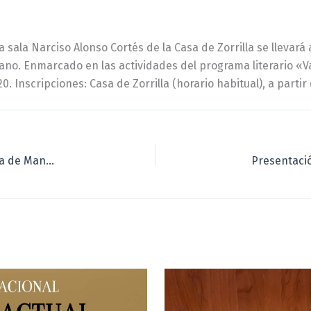
 sala Narciso Alonso Cortés de la Casa de Zorrilla se llevará a
lano. Enmarcado en las actividades del programa literario «Val
0. Inscripciones: Casa de Zorrilla (horario habitual), a partir
Memorial y presentación editorial «La obra literaria de Manuel Alonso Alcalde (1919-1990)», de María Teresa Escalada Buitrón