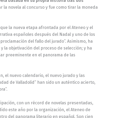
ela basada en su propia historia tras dos
r la novela al concurso y fue como tirar la moneda
 que la nueva etapa afrontada por el Ateneo y el
rrativa españoles después del Nadal y uno de los
proclamación del fallo del jurado”. Asimismo, ha
y la objetivación del proceso de selección; y ha
lugar preeminente en el panorama de las
, el nuevo calendario, el nuevo jurado y las
ad de Valladolid” han sido un auténtico acierto,
ra”.
cipación, con un récord de novelas presentadas,
do este año por la organización, el Ateneo de
ntro del panorama literario en español. Son cien