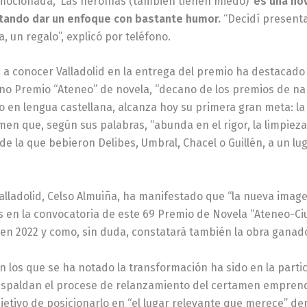
 emocionada, ‘Las heroínas (también tienen miedo)’
es una nov
tando dar un enfoque con bastante humor.
“Decidí presenta
, un regalo”, explicó por teléfono.
la a conocer Valladolid en la entrega del premio ha destacado
ano Premio “Ateneo” de novela, “decano de los premios de na
 en lengua castellana, alcanza hoy su primera gran meta: la 
n que, según sus palabras, “abunda en el rigor, la limpieza 
de la que bebieron Delibes, Umbral, Chacel o Guillén, a un 
alladolid, Celso Almuiña, ha manifestado que “la nueva imagen
n la convocatoria de este 69 Premio de Novela “Ateneo-Ciud
 en 2022 y como, sin duda, constatará también la obra ganado
 los que se ha notado la transformación ha sido en la parti
respaldan el procese de relanzamiento del certamen emprendi
bjetivo de posicionarlo en “el lugar relevante que merece” de