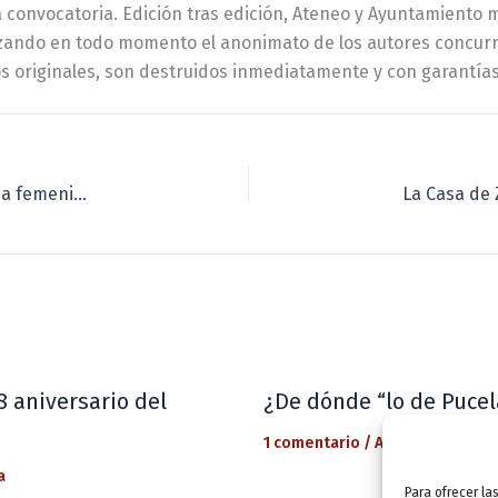
 la convocatoria. Edición tras edición, Ateneo y Ayuntamiento
tizando en todo momento el anonimato de los autores concurr
os originales, son destruidos inmediatamente y con garantías
Exposición: «Bajo pluma de mujer. Correspondencia femenina de Miguel de Unamuno»
8 aniversario del
¿De dónde “lo de Pucel
1 comentario
/
Actualidad
/ Por
a
Para ofrecer la