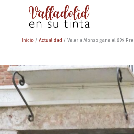
Ir
al
contenido
Inicio
Actualidad
Valeria Alonso gana el 69º Pr