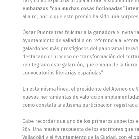
Tal y como explicó la propia autora, visiblemente
embarazos “con muchas cosas ficcionadas” inten
al aire, por lo que este premio ha sido una sorpresa
Óscar Puente tras felicitar a la ganadora e invitar
Ayuntamiento de Valladolid en referencia al veter
galardones más prestigiosos del panorama literario
destacado el proceso de transformación del certame
reintegrado este galardón, que emana de la tierra 
convocatorias literarias españolas”.
En esta misma línea, el presidente del Ateneo de V
nuevas herramientas de valoración implementadas e
como constata la altísima participación registrada
Cabe recordar que uno de los primeros aspectos en
264. Una masiva respuesta de los escritores que 
Valladolid y el Ayuntamiento de la Ciudad, con el o