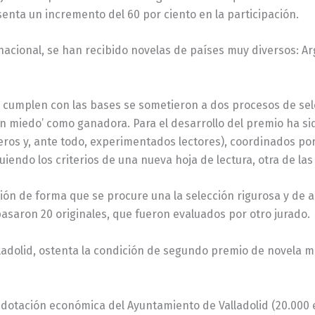
senta un incremento del 60 por ciento en la participación.
cional, se han recibido novelas de países muy diversos: Argen
cumplen con las bases se sometieron a dos procesos de selecc
nen miedo’ como ganadora. Para el desarrollo del premio ha s
reros y, ante todo, experimentados lectores), coordinados por 
iendo los criterios de una nueva hoja de lectura, otra de la
ción de forma que se procure una la selección rigurosa y de a
asaron 20 originales, que fueron evaluados por otro jurado.
Valladolid, ostenta la condición de segundo premio de novel
dotación económica del Ayuntamiento de Valladolid (20.000 e