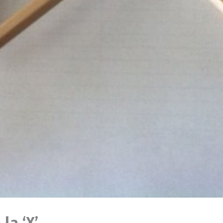
la ‘X’