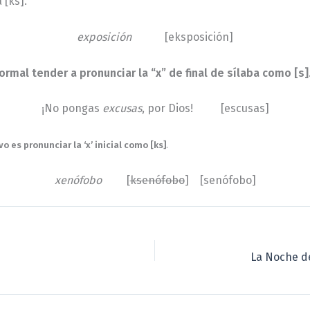
 [ks].
exposición
[eksposición]
ormal tender a pronunciar la “x” de final de sílaba como [s]
¡No pongas
excusas
, por Dios! [escusas]
o es pronunciar la ‘x’ inicial como [ks]
.
xenófobo
[
ksenófobo
] [senófobo]