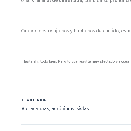
Una ‘
x’ al final de una sílaba
, también se pronuncia
Cuando nos relajamos y hablamos de corrido,
es n
Hasta ahí, todo bien. Pero lo que resulta muy afectado y
excesiv
ANTERIOR
Abreviaturas, acrónimos, siglas