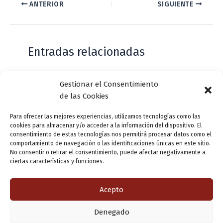
ANTERIOR
SIGUIENTE
Entradas relacionadas
Gestionar el Consentimiento
Casa de Zorrilla conmemorarán el 168
de las Cookies
aniversario del estreno de Don Juan
Tenorio
Para ofrecer las mejores experiencias, utilizamos tecnologías como las
cookies para almacenar y/o acceder a la información del dispositivo. El
Deja un comentario
/
Actualidad
/ Por
VLLensutinta
consentimiento de estas tecnologías nos permitirá procesar datos como el
comportamiento de navegación o las identificaciones únicas en este sitio.
No consentir o retirar el consentimiento, puede afectar negativamente a
ciertas características y funciones.
¿De dónde “lo de Pucela”?
1 comentario
/
Actualidad
/ Por
VLLensutinta
Acepto
Denegado