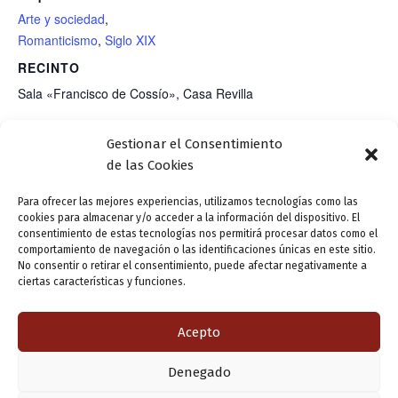
Arte y sociedad
,
Romanticismo
,
Siglo XIX
RECINTO
Sala «Francisco de Cossío», Casa Revilla
C/ Torrecilla, 5
Gestionar el Consentimiento
Valladolid
,
de las Cookies
Para ofrecer las mejores experiencias, utilizamos tecnologías como las
cookies para almacenar y/o acceder a la información del dispositivo. El
Charla comunera: «Valladolid Comunera:
Presentación
consentimiento de estas tecnologías nos permitirá procesar datos como el
historia y organización vecinal en la villa de
editorial:
comportamiento de navegación o las identificaciones únicas en este sitio.
No consentir o retirar el consentimiento, puede afectar negativamente a
Valladolid a comienzos del siglo XVI». Imparte:
«SenMociones», de
ciertas características y funciones.
Paz Altés.
Isabel Blanco
Acepto
ANTERIOR
SIGUIENTE
Denegado