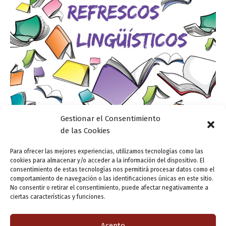
Gestionar el Consentimiento
de las Cookies
Refrescos lingüísticos
Absorber y adsorber
Para ofrecer las mejores experiencias, utilizamos tecnologías como las
cookies para almacenar y/o acceder a la información del dispositivo. El
ensutinta
/
19 septiembre, 2018
consentimiento de estas tecnologías nos permitirá procesar datos como el
comportamiento de navegación o las identificaciones únicas en este sitio.
Nunca se acaba de aprender castellano… La falta de
No consentir o retirar el consentimiento, puede afectar negativamente a
ortografía más recurrente referida al verbo absorber es,
ciertas características y funciones.
seguramente, su transcripción con v: absorver.
Escribiendo al ordenador, el procesador de textos […]
Acepto