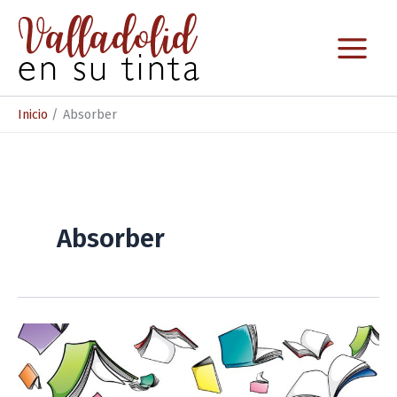
Ir
al
contenido
Inicio
Absorber
Absorber