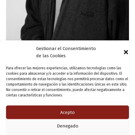
Gestionar el Consentimiento
de las Cookies
Memorial: Arcadio Pardo, el poeta de la palabra
precisa (1928-2021)
Para ofrecer las mejores experiencias, utilizamos tecnologías como las
cookies para almacenar y/o acceder a la información del dispositivo. El
ensutinta
/
24 noviembre, 2021
consentimiento de estas tecnologías nos permitirá procesar datos como el
comportamiento de navegación o las identificaciones únicas en este sitio.
El programa «Valladolid Letraherido» convoca el recital
No consentir o retirar el consentimiento, puede afectar negativamente a
«Arcadio Pardo, el poeta de la palabra precisa (1928-
ciertas características y funciones.
2021). In memoriam«. La semblanza del poeta será
trazada por María Eugenia Matía Amor; y
Acepto
Denegado