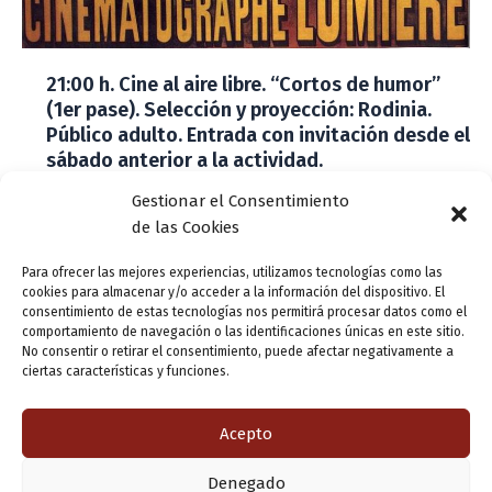
21:00 h. Cine al aire libre. “Cortos de humor”
(1er pase). Selección y proyección: Rodinia.
Público adulto. Entrada con invitación desde el
sábado anterior a la actividad.
Amparo Herrero
/
11 junio, 2025
Gestionar el Consentimiento
de las Cookies
Martes 9. 21:00 h. Cine al aire libre. “Cortos de humor”
(1er pase). Selección y proyección: Rodinia. Público
Para ofrecer las mejores experiencias, utilizamos tecnologías como las
adulto. Entrada con invitación en Casa de Zorrilla, desde
cookies para almacenar y/o acceder a la información del dispositivo. El
el sábado anterior
consentimiento de estas tecnologías nos permitirá procesar datos como el
comportamiento de navegación o las identificaciones únicas en este sitio.
No consentir o retirar el consentimiento, puede afectar negativamente a
ciertas características y funciones.
1
2
…
7
Siguiente
→
Acepto
Denegado