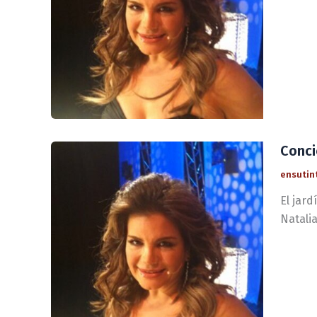
Conci
ensutin
El jard
Natalia