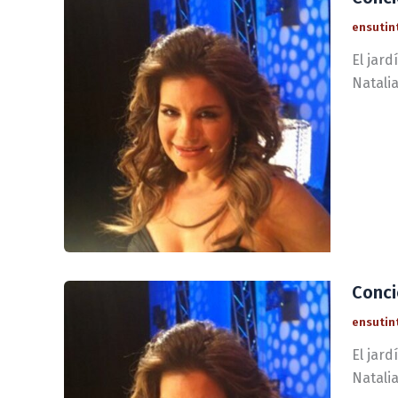
ensutin
El jard
Natalia
Conci
ensutin
El jard
Natalia