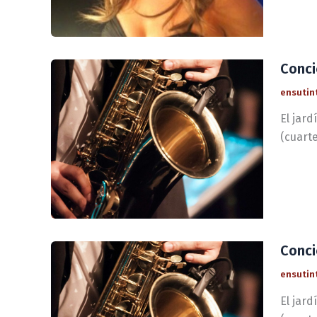
Conci
ensutin
El jard
(cuarte
Conci
ensutin
El jard