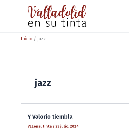
Ir
al
contenido
Inicio
jazz
jazz
Y Valorio tiembla
VLLensutinta
/
23 julio, 2024