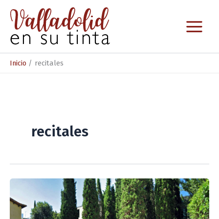
Ir
al
contenido
Inicio
recitales
recitales