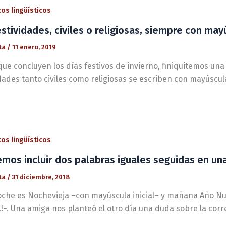
os lingüísticos
estividades, civiles o religiosas, siempre con may
ta
/
11 enero, 2019
que concluyen los días festivos de invierno, finiquitemos un
dades tanto civiles como religiosas se escriben con mayúscula
os lingüísticos
mos incluir dos palabras iguales seguidas en un
ta
/
31 diciembre, 2018
oche es Nochevieja –con mayúscula inicial– y mañana Año N
…!-. Una amiga nos planteó el otro día una duda sobre la corr