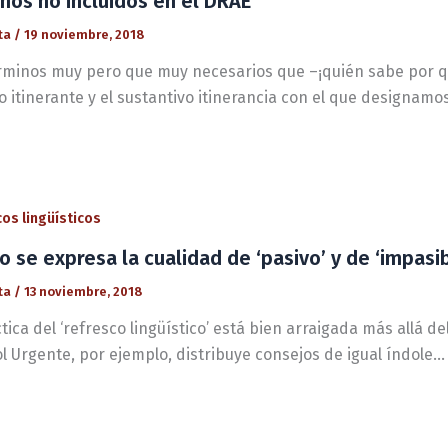
nos no incluidos en el DRAE
ta
/
19 noviembre, 2018
rminos muy pero que muy necesarios que –¡quién sabe por qu
o itinerante y el sustantivo itinerancia con el que designamo
os lingüísticos
 se expresa la cualidad de ‘pasivo’ y de ‘impasib
ta
/
13 noviembre, 2018
tica del ‘refresco lingüístico’ está bien arraigada más allá d
 Urgente, por ejemplo, distribuye consejos de igual índole… ¡