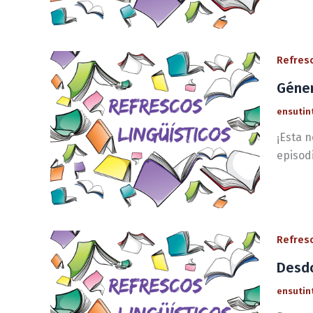
Refresc
Géner
ensutin
¡Esta 
episod
Refresc
Desdo
ensutin