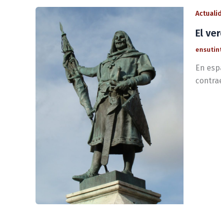
Actuali
El ve
ensutin
En esp
contra