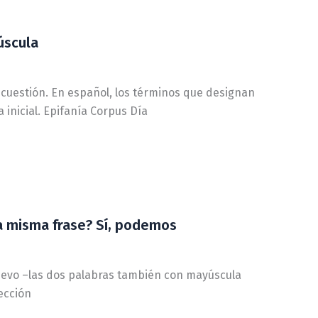
úscula
a cuestión. En español, los términos que designan
 inicial. Epifanía Corpus Día
a misma frase? Sí, podemos
uevo –las dos palabras también con mayúscula
ección