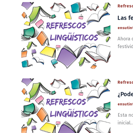
Refresc
Las f
ensutin
Ahora 
festivi
Refresc
¿Pode
ensutin
Esta n
inicial