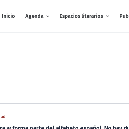
Inicio
Agenda
Espacios literarios
Pub
dad
tra w forma parte del alfabeto español. No hay d