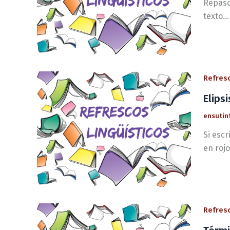
Repaso
texto…
Refresc
Elips
ensutin
Si esc
en rojo
Refresc