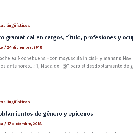
os lingüísticos
o gramatical en cargos, título, profesiones y oc
ta
/
24 diciembre, 2018
noche es Nochebuena –con mayúscula inicial– y mañana Navid
ios anteriores…: 1) Nada de “@” para el desdoblamiento de g
os lingüísticos
blamientos de género y epicenos
ta
/
17 diciembre, 2018