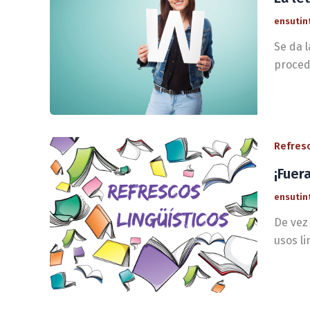
ensutin
Se da l
proced
Refresc
¡Fuer
ensutin
De vez
usos li