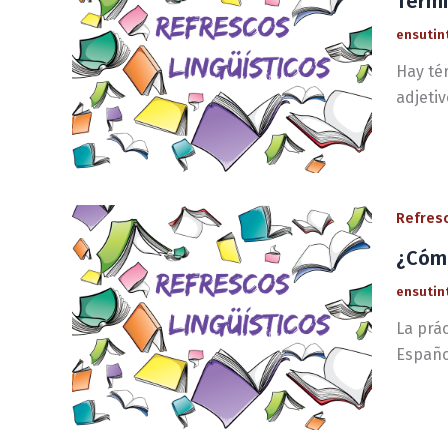
Térmi
ensutin
Hay té
adjetiv
Refresc
¿Cómo
ensutin
La prác
Español