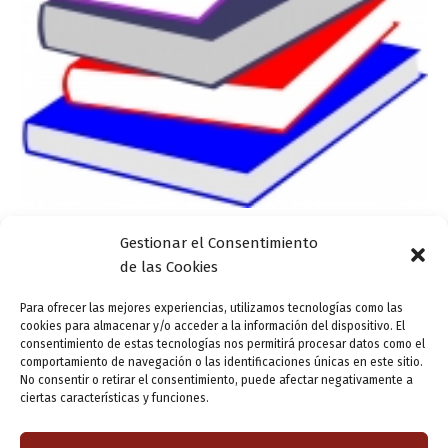
Gestionar el Consentimiento
Actualidad
de las Cookies
Actividades infantiles en la primera semana de
julio
Para ofrecer las mejores experiencias, utilizamos tecnologías como las
cookies para almacenar y/o acceder a la información del dispositivo. El
ensutinta
/
2 julio, 2013
consentimiento de estas tecnologías nos permitirá procesar datos como el
comportamiento de navegación o las identificaciones únicas en este sitio.
Los talleres y exposiciones literarios para los niños serán
No consentir o retirar el consentimiento, puede afectar negativamente a
lo más destacado durante julio MARTES 2 Centro Cívico
ciertas características y funciones.
José María Luelmo. Cuentos y leyendas: El Cid
(marionetas de dedo de