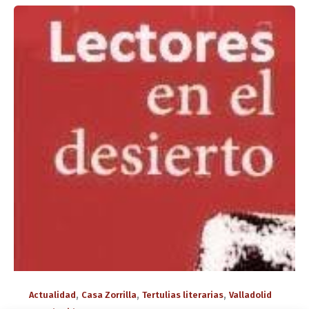
,
,
,
Actualidad
Casa Zorrilla
Tertulias literarias
Valladolid