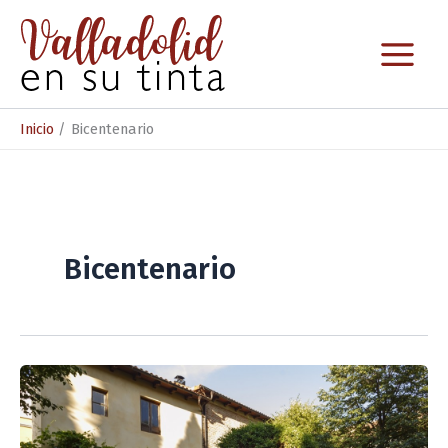
Ir
al
contenido
Inicio
Bicentenario
Bicentenario