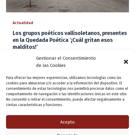
Actualidad
Los grupos poéticos vallisoletanos, presentes
en la Quedada Poética ‘¡Cuál gritan esos
malditos!’
ensutinta
/
19 abril, 2017
Gestionar el Consentimiento
de las Cookies
La Quedada Poética ‘¡Cuál gritan esos malditos!’, que se
celebrará este sábado 22 de abril en Valladolid, contará
Para ofrecer las mejores experiencias, utilizamos tecnologías como las
con la participación de varios grupos poéticos de la
cookies para almacenar y/o acceder a la información del dispositivo. El
ciudad. La
consentimiento de estas tecnologías nos permitirá procesar datos como el
comportamiento de navegación o las identificaciones únicas en este sitio.
No consentir o retirar el consentimiento, puede afectar negativamente a
ciertas características y funciones.
1
2
3
Siguiente
→
Acepto