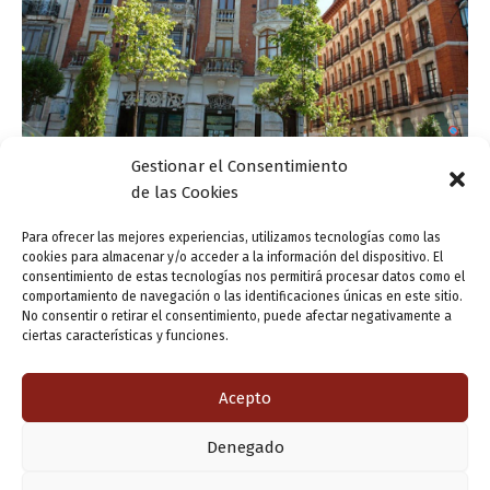
Gestionar el Consentimiento
Actualidad
de las Cookies
«Todo» Valladolid / «Toda» Valladolid
Para ofrecer las mejores experiencias, utilizamos tecnologías como las
cookies para almacenar y/o acceder a la información del dispositivo. El
ensutinta
/
14 mayo, 2014
consentimiento de estas tecnologías nos permitirá procesar datos como el
comportamiento de navegación o las identificaciones únicas en este sitio.
¿Valladolid es femenino o masculino? Porque todos lo
No consentir o retirar el consentimiento, puede afectar negativamente a
hemos utilizado de ambas formas… La Real Academia
ciertas características y funciones.
dice que los nombres propios de lugares son ambiguos
en cuanto al género y
Acepto
Denegado