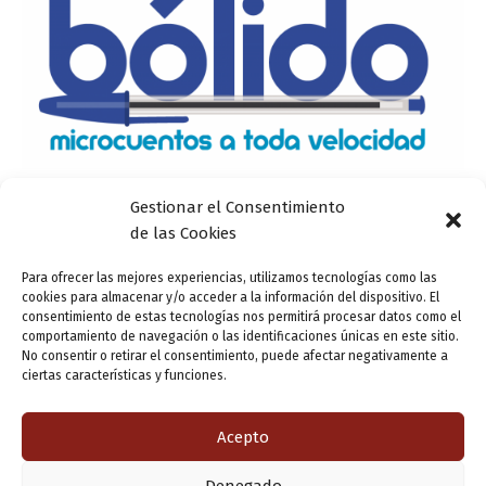
Gestionar el Consentimiento
Actualidad
de las Cookies
V Concurso de Cuentos Bólido: Microcuentos a
toda velocidad
Para ofrecer las mejores experiencias, utilizamos tecnologías como las
cookies para almacenar y/o acceder a la información del dispositivo. El
ensutinta
/
3 abril, 2014
consentimiento de estas tecnologías nos permitirá procesar datos como el
comportamiento de navegación o las identificaciones únicas en este sitio.
Un año más, la Guía GO y el Centro de Programas
No consentir o retirar el consentimiento, puede afectar negativamente a
Juveniles del Ayuntamiento de Valladolid, a través del
ciertas características y funciones.
Espacio Joven, organiza el V Concurso de Cuentos Bólido:
Microcuentos a
Acepto
Denegado