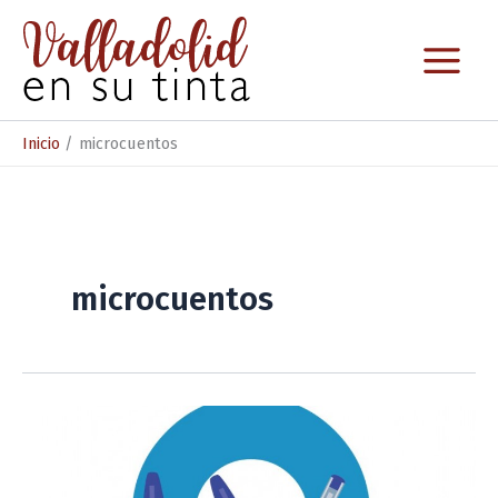
Ir
al
contenido
Inicio
microcuentos
microcuentos