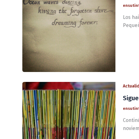
ensutin
Los hai
Pequeñ
Actuali
Sigue
ensutin
Contin
noviem