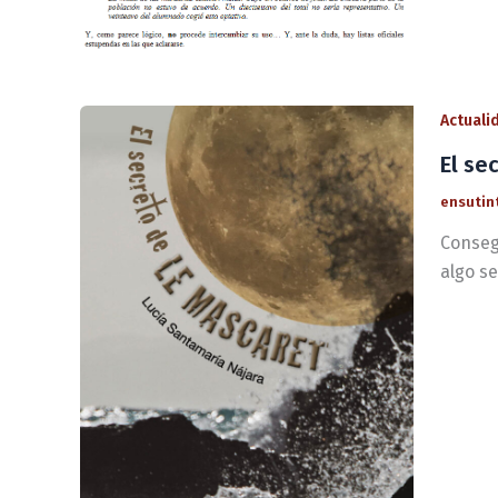
Actuali
El se
ensutin
Consegu
algo s