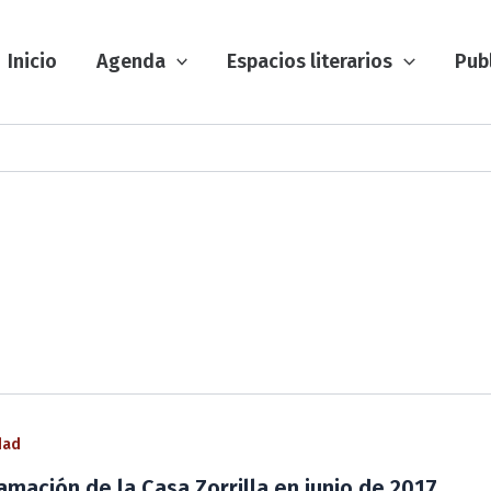
Inicio
Agenda
Espacios literarios
Pub
dad
amación de la Casa Zorrilla en junio de 2017