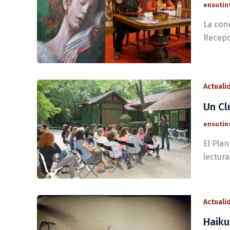
ensutin
La con
Recepc
Actuali
Un Cl
ensutin
El Pla
lectura
Actuali
Haiku