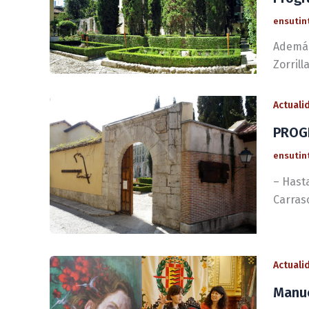
ensutin
Además
Zorrill
Actuali
PROGR
ensutin
– Hasta
Carrasc
Actuali
Manue