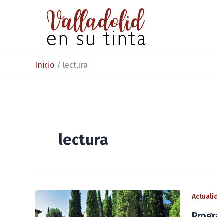
Ir
al
contenido
Inicio
lectura
lectura
Actuali
Progr